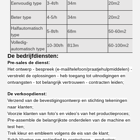
Eenvoudig type
3-4t/h
34m
20m2
Beter type
4-5/h
34m
20m2
Halfautomatisch
5-8t/h
68m
50-60m2
type
Volledig-
10-30t/h
813m
60-100m2
automatisch type
De bedrijfdiensten:
Pre-sales de dienst:
Het ontwerp - bespreek (e-mail/telefoon/praatjehulpmiddelen) -
verstrekt de oplossingen - heb toegang tot uitnodigingen en
ontvangsten - tot belangrijk vertrouwen - contracten leiden;
De verkoopdienst:
Verzend van de bevestigingsontwerp en stichting tekeningen
naar klanten;
Voorzie klanten van foto's en video's van het productieproces;
Pre-assemble de belangrijkste onderdelen van de machine en
test hen;
Trek kleur en embleem volgens de eis van de klant;
Schik klanten om geëindigd te controleren - producten;