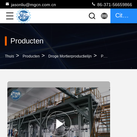
jasonliu@mgcn.com.cn
86-371-56659866
Citaat
Producten
>
>
>
Thuis
Producten
Droge Mortierproductielijn
PLC Productielijn Van Het Controle De Droge Mortier Met Systeem 8m * 8m * 10m Van De Luchtcompressor