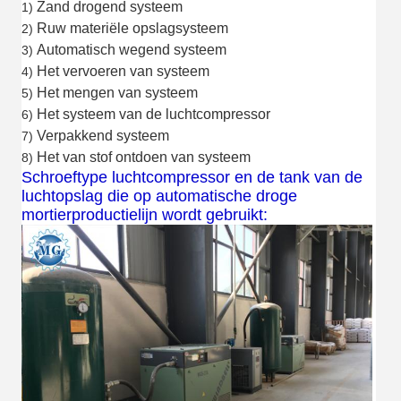
Zand drogend systeem
1)
Ruw materiële opslagsysteem
2)
Automatisch wegend systeem
3)
Het vervoeren van systeem
4)
Het mengen van systeem
5)
Het systeem van de luchtcompressor
6)
Verpakkend systeem
7)
Het van stof ontdoen van systeem
8)
Schroeftype luchtcompressor en de tank van de
luchtopslag die op automatische droge
mortierproductielijn wordt gebruikt: