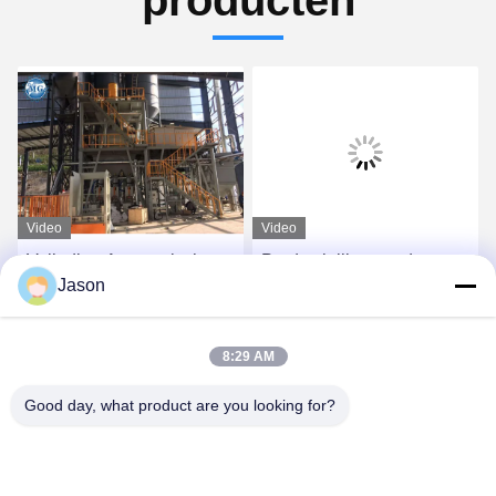
Video
Video
Volledige Automatische
Productielijn voor droge
Jason
Droge Mortierproductielijn
poedermortel met lage
met Robot/het Palletiseren
investering
Systeem
Vind de beste prijs
Vind de beste prijs
8:29 AM
Good day, what product are you looking for?