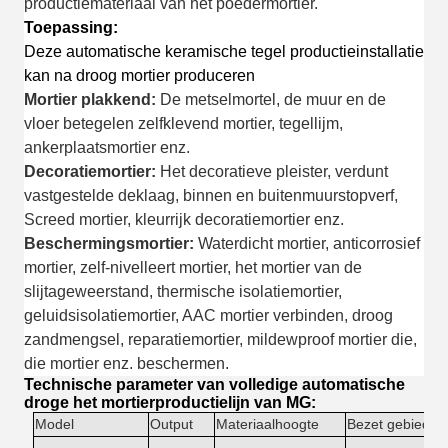
productiemateriaal van het poedermortier.
Toepassing:
Deze automatische keramische tegel productieinstallatie
kan na droog mortier produceren
Mortier plakkend:
De metselmortel, de muur en de
vloer betegelen zelfklevend mortier, tegellijm,
ankerplaatsmortier enz.
Decoratiemortier:
Het decoratieve pleister, verdunt
vastgestelde deklaag, binnen en buitenmuurstopverf,
Screed mortier, kleurrijk decoratiemortier enz.
Beschermingsmortier:
Waterdicht mortier, anticorrosief
mortier, zelf-nivelleert mortier, het mortier van de
slijtageweerstand, thermische isolatiemortier,
geluidsisolatiemortier, AAC mortier verbinden, droog
zandmengsel, reparatiemortier, mildewproof mortier die,
die mortier enz. beschermen.
Technische parameter van volledige automatische
droge het mortierproductielijn van MG:
Model
Output
Materiaalhoogte
Bezet gebied