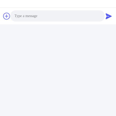
droge mengsel poeder
Droge Mortierinstallatie
mortel mengmachine
voor Tegelkleefstof en
wand putty zand cement
Tegelpleister het Maken
Vind de beste prijs
Vind de beste prijs
mixer keramische tegels
lijmfabriek
Photo
Video Call
ZHENGZHOU MG INDUSTRIAL CO.,LTD
Audio Call
jasonliu@mgcn.com.cn
86-371-56659866
Road van No.27zizhu, High-tech Streek, Zhengzhou-Stad,
Henan-Provincie, China