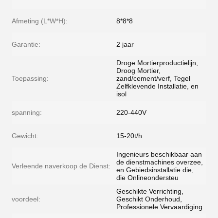
Afmeting (L*W*H):
8*8*8
Garantie:
2 jaar
Droge Mortierproductielijn,
Droog Mortier,
Toepassing:
zand/cement/verf, Tegel
Zelfklevende Installatie, en
isol
spanning:
220-440V
Gewicht:
15-20t/h
Ingenieurs beschikbaar aan
de dienstmachines overzee,
Verleende naverkoop de Dienst:
en Gebiedsinstallatie die,
die Onlineondersteu
Geschikte Verrichting,
voordeel:
Geschikt Onderhoud,
Professionele Vervaardiging