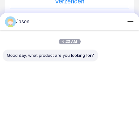
Verzenden
Jason
ONZE PRODUCTEN
6:23 AM
soortgelijke
Good day, what product are you looking for?
producten
Video
Video
CE-spanning aangepaste
Volledige Automatische