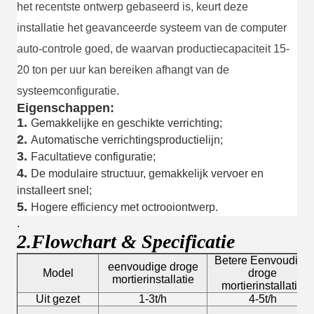
het recentste ontwerp gebaseerd is, keurt deze
installatie het geavanceerde systeem van de computer
auto-controle goed, de waarvan productiecapaciteit 15-
20 ton per uur kan bereiken afhangt van de
systeemconfiguratie.
Eigenschappen:
1.
Gemakkelijke en geschikte verrichting;
2.
Automatische verrichtingsproductielijn;
3.
Facultatieve configuratie;
4.
De modulaire structuur, gemakkelijk vervoer en
installeert snel;
5.
Hogere efficiency met octrooiontwerp.
.
2.Flowchart & Specificatie
Betere Eenvoudige
eenvoudige droge
Model
droge
mortierinstallatie
mortierinstallatie
Uit gezet
1-3t/h
4-5t/h