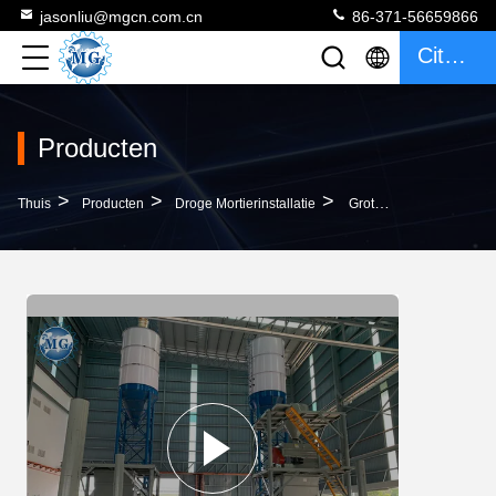
jasonliu@mgcn.com.cn
86-371-56659866
Citaat
Producten
>
>
>
Thuis
Producten
Droge Mortierinstallatie
Grote Automatische Het Voeden Droge Mortierinstallatie Met Roterende Zanddroger 220 - 440v-Voltage