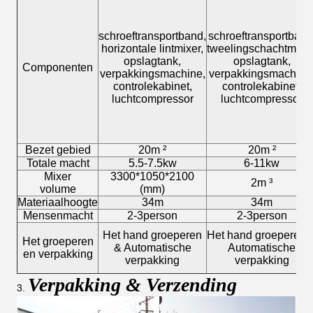
schroeftransportband,
schroeftransportband
horizontale lintmixer,
tweelingschachtmixer
opslagtank,
opslagtank,
Componenten
verpakkingsmachine,
verpakkingsmachine
controlekabinet,
controlekabinet,
luchtcompressor
luchtcompressor
Bezet gebied
20m ²
20m ²
Totale macht
5.5-7.5kw
6-11kw
Mixer
3300*1050*2100
2m ³
volume
(mm)
Materiaalhoogte
34m
34m
Mensenmacht
2-3person
2-3person
Het hand groeperen
Het hand groeperen 
Het groeperen
& Automatische
Automatische
en verpakking
verpakking
verpakking
Verpakking & Verzending
3.