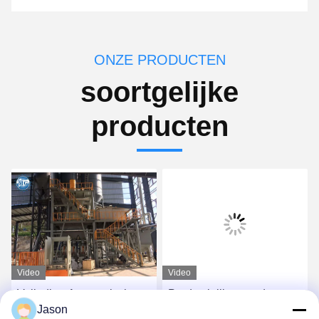
ONZE PRODUCTEN
soortgelijke
producten
Video
Video
Volledige Automatische
Productielijn voor droge
Jason
Droge Mortierproductielijn
poedermortel met lage