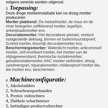
volgens vereiste worden uitgerust.
Toepassing:
3.
Deze droge mortierinstallatie kan na droog mortier
produceren
Mortier plakkend:
De metselmortel, de muur en de
vloer betegelen zelfklevend mortier, tegellijm,
ankerplaatsmortier enz.
Decoratiemortier:
Het decoratieve pleister, verdunt
vastgestelde deklaag, binnen en buitenmuurstopverf,
Screed mortier, kleurrijk decoratiemortier enz.
Beschermingsmortier:
Waterdicht mortier, anticorrosief
mortier, zelf-nivelleert mortier, het mortier van de
slijtageweerstand, thermische isolatiemortier,
geluidsisolatiemortier, AAC mortier verbinden, droog
zandmengsel, reparatiemortier, mildewproof mortier die,
die mortier enz. beschermen.
Machineconfiguratie:
4.
1, Jakobsladders
2, Schroeftransportbanden
3, Premix vultrechters
4, Dubbele schachtmixer
5, beëindigen productvultrechter