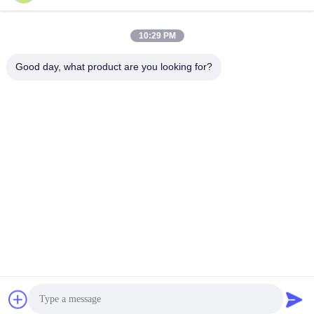
met Robot/het Palletiseren
investering
Systeem
Vind de beste prijs
Vind de beste prijs
10:29 PM
Good day, what product are you looking for?
ZHENGZHOU MG INDUSTRIAL CO.,LTD
jasonliu@mgcn.com.cn
86-371-56659866
Road van No.27zizhu, High-tech Streek, Zhengzhou-Stad,
Henan-Provincie, China
China Goede Kwaliteit Droge Mortierinstallatie Auteursrecht © 2018-2026
Zhengzhou MG Industrial Co.,Ltd Alle rechten voorbehouden.