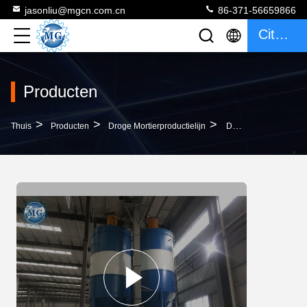
jasonliu@mgcn.com.cn
86-371-56659866
Citaat
Producten
>
>
>
Thuis
Producten
Droge Mortierproductielijn
De Waterdichte Droge Energie Van Het De Kleurenhoge Rendement Van De Mortiermixer Machine Aangepaste - Besparing