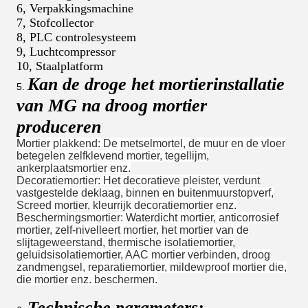
6, Verpakkingsmachine
7, Stofcollector
8, PLC controlesysteem
9, Luchtcompressor
10, Staalplatform
Kan de droge het mortierinstallatie
5.
van MG na droog mortier
produceren
Mortier plakkend: De metselmortel, de muur en de vloer
betegelen zelfklevend mortier, tegellijm,
ankerplaatsmortier enz.
Decoratiemortier: Het decoratieve pleister, verdunt
vastgestelde deklaag, binnen en buitenmuurstopverf,
Screed mortier, kleurrijk decoratiemortier enz.
Beschermingsmortier: Waterdicht mortier, anticorrosief
mortier, zelf-nivelleert mortier, het mortier van de
slijtageweerstand, thermische isolatiemortier,
geluidsisolatiemortier, AAC mortier verbinden, droog
zandmengsel, reparatiemortier, mildewproof mortier die,
die mortier enz. beschermen.
Technische parameters: