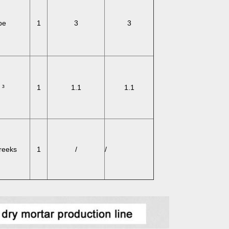
pe
1
3
3
 ³
1
1.1
1.1
 reeks
1
/
/