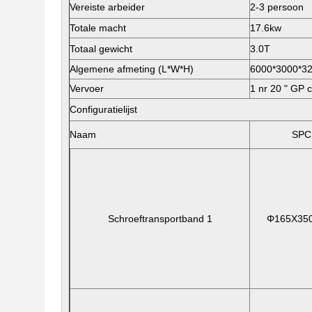
Vereiste arbeider
2-3 persoon
Totale macht
17.6kw
Totaal gewicht
3.0T
Algemene afmeting (L*W*H)
6000*3000*
Vervoer
1 nr 20 " GP 
Configuratielijst
Naam
SPC
Schroeftransportband 1
Φ165X35