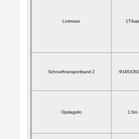
Lintmixer
1T/bat
Schroeftransportband 2
Φ165X35
Opslagsilo
1.5m 