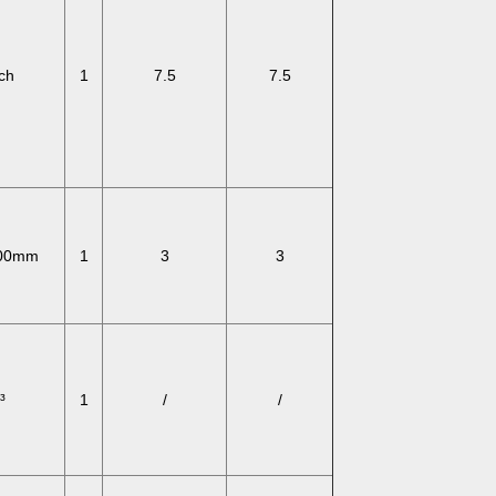
ch
1
7.5
7.5
00mm
1
3
3
³
1
/
/