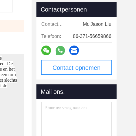
Contactpersonen
Contactpersonen:
Mr. Jason Liu
Telefoon:
86-371-56659866
e
oed. De
Contact opnemen
s en het
obleem om
t slechts
t de
Mail ons.