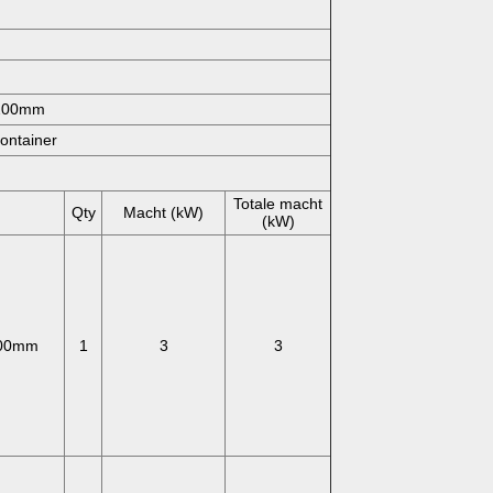
3200mm
container
Totale macht
Qty
Macht (kW)
(kW)
00mm
1
3
3