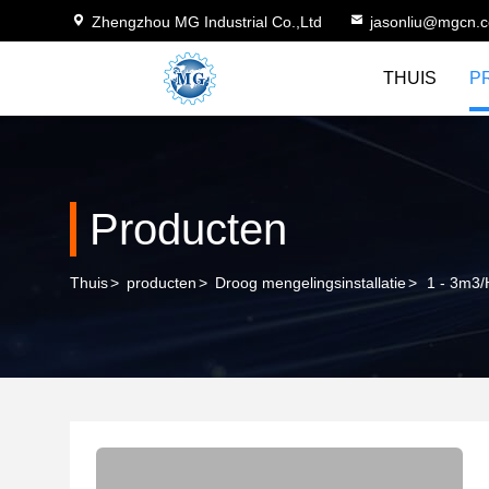
Zhengzhou MG Industrial Co.,Ltd
jasonliu@mgcn.
THUIS
P
Producten
Thuis
>
producten
>
Droog mengelingsinstallatie
>
1 - 3m3/