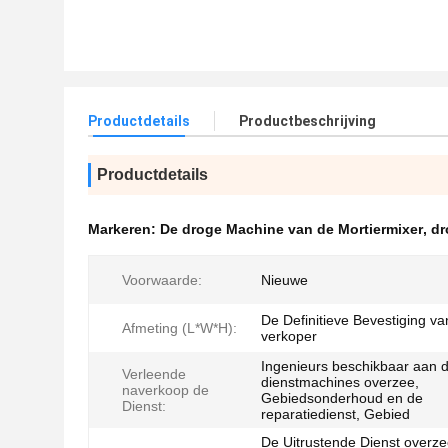
Productdetails
Productbeschrijving
Productdetails
Markeren:
De droge Machine van de Mortiermixer
,
dr
Voorwaarde:
Nieuwe
De Definitieve Bevestiging va
Afmeting (L*W*H):
verkoper
Ingenieurs beschikbaar aan 
Verleende
dienstmachines overzee,
naverkoop de
Gebiedsonderhoud en de
Dienst:
reparatiedienst, Gebied
De Uitrustende Dienst overze