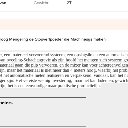
 van
Gewicht:
2T
s
s Droog Mengeling de Stopverfpoeder die Machinesgs maken
r, een materieel vervoerend systeem, een opslagsilo en een automatisch
an tweeling-Schachtagravic als zijn hoofd het mengen zich systeem g
ateriaal gaan die pijp vervoeren, en de mixer kan voer achtereenvolgen
ijn, maar het materiaal is niet meer dan 4 meters hoog, waarbij het pr
 het automatische meten realiseren en verpakkend, vandaar, kan het nie
er zijn. Het vereiste weinig investering, maar het kan laden en, gewich
jn, het is een eenvoudige maar praktische productielijn.
eters