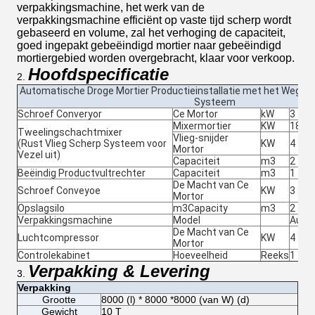
verpakkingsmachine, het werk van de
verpakkingsmachine efficiënt op vaste tijd scherp wordt
gebaseerd en volume, zal het verhoging de capaciteit,
goed ingepakt gebeëindigd mortier naar gebeëindigd
mortiergebied worden overgebracht, klaar voor verkoop.
Hoofdspecificatie
2.
Automatische Droge Mortier Productieinstallatie met het Wegen 
Systeem
Schroef Converyor
Ce Mortor
kW
3
Mixermortier
KW
18.5
Tweelingschachtmixer
Vlieg-snijder
(Rust Vlieg Scherp Systeem voor
KW
4
Mortor
Vezel uit)
Capaciteit
m3
2
Beëindig Productvultrechter
Capaciteit
m3
1
De Macht van Ce
Schroef Conveyoe
KW
3
Mortor
Opslagsilo
m3Capacity
m3
2
Verpakkingsmachine
Model
Autom
De Macht van Ce
Luchtcompressor
KW
4
Mortor
Controlekabinet
Hoeveelheid
Reeks
1
Verpakking & Levering
3.
Verpakking
Grootte
8000 (l) * 8000 *8000 (van W) (d)
Gewicht
10 T