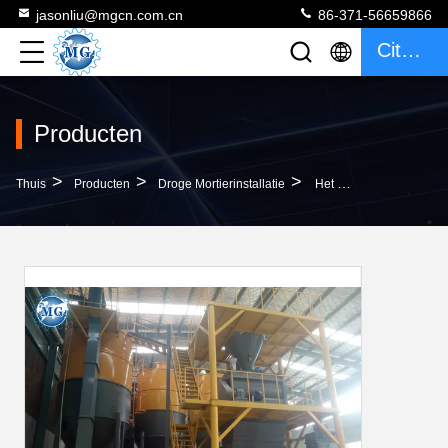
jasonliu@mgcn.com.cn
86-371-56659866
Citaat
Producten
>
>
>
Thuis
Producten
Droge Mortierinstallatie
Het Pleisterinstallatie 220V Van De Koolstofstaal Materiële Klaar Mengeling - De Stabiele Prestaties Van 440V