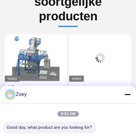
soortgelijke
producten
Video
Video
CE-spanning aangepaste
Volledige Automatische
Zoey
droge mengsel poeder
Droge Mortierinstallatie
mortel mengmachine
voor Tegelkleefstof en
wand putty zand cement
Tegelpleister het Maken
Vind de beste prijs
Vind de beste prijs
8:51 AM
mixer keramische tegels
lijmfabriek
Good day, what product are you looking for?