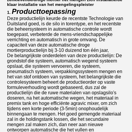
klaar installatie van het mengelingspleister
Producttoepassing
1.
Deze productielijn keurde de recentste Technologie van
Duitsland goed, is de silo in torentype, en het recentste
die beheersysteem in automatische controle wordt
toegepast, verbeterde de mens-vriendschappelijke
verrichting en automatisch in grote omvang. De
capaciteit van deze automatische droge
mortierproductielijn bij 3-10 duizend ton één jaar,
De belangrijkste onderdelen van deze productielijn: De
grondstof die systeem, automatisch wegend systeem
opslaat, die systeem vervoeren, die systeem,
pneumatisch systeem, verpakkingssysteem mengen en
het van stof ontdoen van systeem, het belangrijkste die
controlesysteem beheert de productieorder op vaste
formuleverhouding wordt gebaseerd, dus zal de
productielijn die de ruwe materialen van opslagsilo's
doseren, na het automatische wegen, het materiaal in
premix tank en hoge efficiënte agravic mixer, om zich
tijdens een korte periode (3-5min) onophoudelijk
binnengaan te mengen. Het goed gemengde materiaal
zal in de holdingstank lossen, die het secundaire
mengen zal maken zich, dan neer aan nieuwe
ontworpen automatische die het vullen en