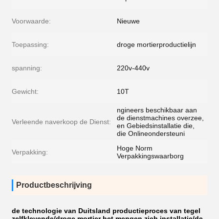
Voorwaarde:
Nieuwe
Toepassing:
droge mortierproductielijn
spanning:
220v-440v
Gewicht:
10T
ngineers beschikbaar aan
de dienstmachines overzee,
Verleende naverkoop de Dienst:
en Gebiedsinstallatie die,
die Onlineondersteuni
Hoge Norm
Verpakking:
Verpakkingswaarborg
Productbeschrijving
de technologie van Duitsland productieproces van tegel
zelfklevende/droge mortier het mengen zich installatie/de