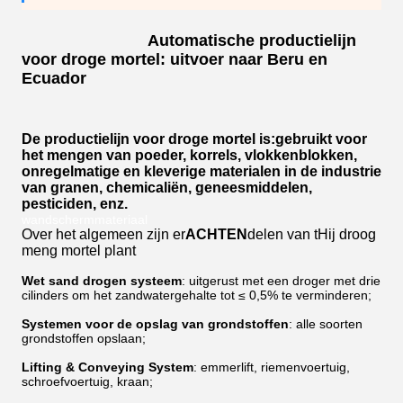
Automatische productielijn
voor droge mortel: uitvoer naar Beru en
Ecuador
De productielijn voor droge mortel is:
gebruikt voor
het mengen van poeder, korrels, vlokkenblokken,
onregelmatige en kleverige materialen in de industrie
van granen, chemicaliën, geneesmiddelen,
pesticiden, enz.
wandschermmateriaal
Over het algemeen zijn er
ACHTEN
delen van t
Hij droog
meng mortel plant
Wet sand drogen systeem
: uitgerust met een droger met drie
cilinders om het zandwatergehalte tot ≤ 0,5% te verminderen;
Systemen voor de opslag van grondstoffen
: alle soorten
grondstoffen opslaan;
Lifting & Conveying System
: emmerlift, riemenvoertuig,
schroefvoertuig, kraan;