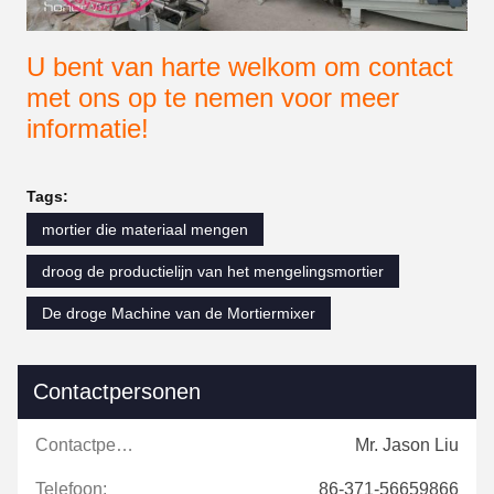
U bent van harte welkom om contact
met ons op te nemen voor meer
informatie!
Tags:
mortier die materiaal mengen
droog de productielijn van het mengelingsmortier
De droge Machine van de Mortiermixer
Contactpersonen
Contactpersonen:
Mr. Jason Liu
Telefoon:
86-371-56659866