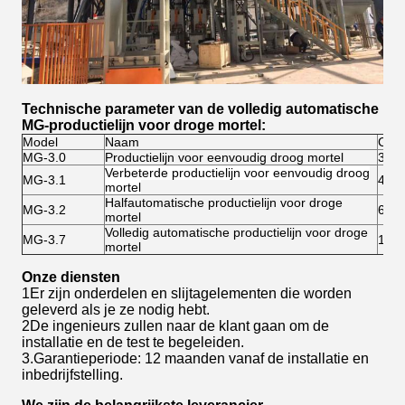
Technische parameter van de volledig automatische
MG-productielijn voor droge mortel:
Model
Naam
Capa
MG-3.0
Productielijn voor eenvoudig droog mortel
3T/
Verbeterde productielijn voor eenvoudig droog
MG-3.1
4-5T
mortel
Halfautomatische productielijn voor droge
MG-3.2
6 tot
mortel
Volledig automatische productielijn voor droge
MG-3.7
10-1
mortel
Onze diensten
1Er zijn onderdelen en slijtagelementen die worden
geleverd als je ze nodig hebt.
2De ingenieurs zullen naar de klant gaan om de
installatie en de test te begeleiden.
3.Garantieperiode: 12 maanden vanaf de installatie en
inbedrijfstelling.