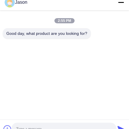
Jason
Droge Mortierproductielijn
poedermortel met lage
met Robot/het Palletiseren
investering
Systeem
Vind de beste prijs
Vind de beste prijs
2:55 PM
Good day, what product are you looking for?
ZHENGZHOU MG INDUSTRIAL CO.,LTD
jasonliu@mgcn.com.cn
86-371-56659866
Road van No.27zizhu, High-tech Streek, Zhengzhou-Stad,
Henan-Provincie, China
China Goede Kwaliteit Droge Mortierinstallatie Auteursrecht © 2018-2026