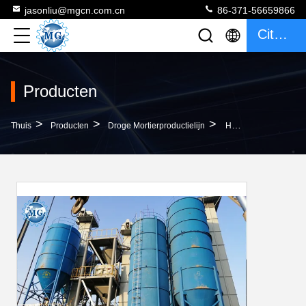
jasonliu@mgcn.com.cn
86-371-56659866
Citaat
Producten
>
>
>
Thuis
Producten
Droge Mortierproductielijn
Het Mortierproductielijn Van De Grote Schaal Droge Mengeling Met Automatische Systeem Geschikte Verrichting