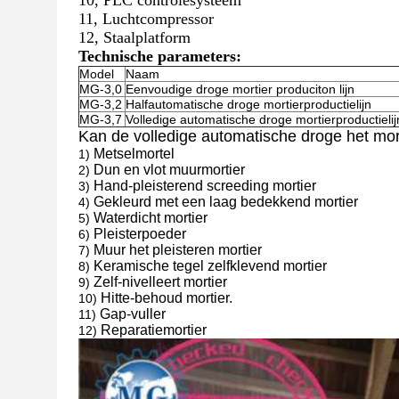
10, PLC controlesysteem
11, Luchtcompressor
12, Staalplatform
Technische parameters:
Model
Naam
MG-3,0
Eenvoudige droge mortier produciton lijn
MG-3,2
Halfautomatische droge mortierproductielijn
MG-3,7
Volledige automatische droge mortierproductielij
Kan de volledige automatische droge het mor
Metselmortel
1)
Dun en vlot muurmortier
2)
Hand-pleisterend screeding mortier
3)
Gekleurd met een laag bedekkend mortier
4)
Waterdicht mortier
5)
Pleisterpoeder
6)
Muur het pleisteren mortier
7)
Keramische tegel zelfklevend mortier
8)
Zelf-nivelleert mortier
9)
Hitte-behoud mortier.
10)
Gap-vuller
11)
Reparatiemortier
12)