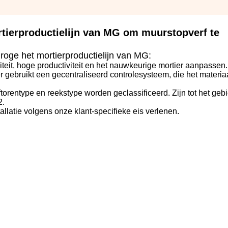
rtierproductielijn van MG om muurstopverf te
oge het mortierproductielijn van MG:
teit, hoge productiviteit en het nauwkeurige mortier aanpassen.
r gebruikt een gecentraliseerd controlesysteem, die het materia
lftorentype en reekstype worden geclassificeerd. Zijn tot het geb
2.
llatie volgens onze klant-specifieke eis verlenen.