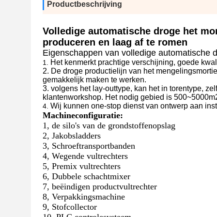
Productbeschrijving
Volledige automatische droge het mo
produceren en laag af te romen
Eigenschappen van volledige automatische dr
Het kenmerkt prachtige verschijning, goede kwali
1.
2.
De droge productielijn van het mengelingsmortie
gemakkelijk maken te werken.
3. volgens het lay-outtype, kan het in torentype, ze
klantenworkshop. Het nodig gebied is 500~5000m
Wij kunnen one-stop dienst van ontwerp aan insta
4.
Machineconfiguratie:
1, de silo's van de grondstoffenopslag
2, Jakobsladders
3, Schroeftransportbanden
4, Wegende vultrechters
5, Premix vultrechters
6, Dubbele schachtmixer
7, beëindigen productvultrechter
8, Verpakkingsmachine
9, Stofcollector