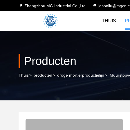
Zhengzhou MG Industrial Co.,Ltd
jasonliu@mgcn.
THUIS
P
Producten
Thuis
>
producten
>
droge mortierproductielijn
>
Muurstopve