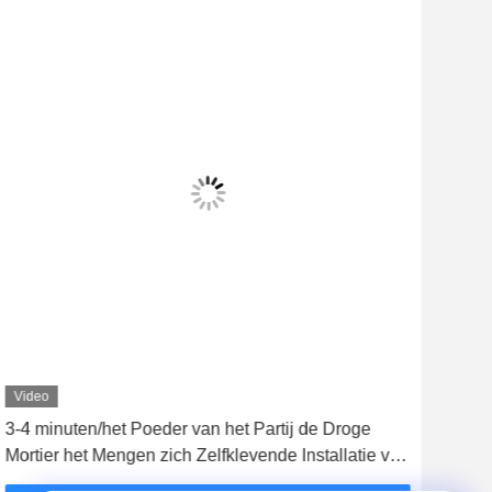
Video
Vid
3-4 minuten/het Poeder van het Partij de Droge
Kera
Mortier het Mengen zich Zelfklevende Installatie van
van 
de Machinekeramische tegel
Pro