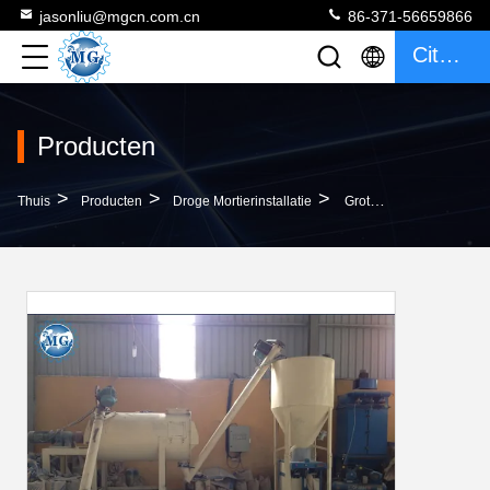
jasonliu@mgcn.com.cn
86-371-56659866
Citaat
Producten
>
>
>
Thuis
Producten
Droge Mortierinstallatie
Grote Het Mortier Van De Capaciteits Elektrische Gedreven Droge Mengeling Productieinstallatie Voor Zich Muurstopverf Het Mengen