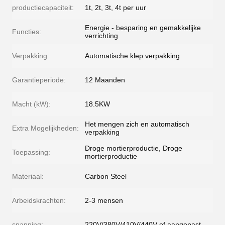
productiecapaciteit:
1t, 2t, 3t, 4t per uur
Energie - besparing en gemakkelijke
Functies:
verrichting
Verpakking:
Automatische klep verpakking
Garantieperiode:
12 Maanden
Macht (kW):
18.5KW
Het mengen zich en automatisch
Extra Mogelijkheden:
verpakking
Droge mortierproductie, Droge
Toepassing:
mortierproductie
Materiaal:
Carbon Steel
Arbeidskrachten:
2-3 mensen
spanning:
220V/380V/410V/440V of aangepast