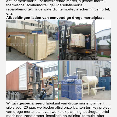
anti-corrosiemortel, zelfnivellerende mortel, slijtvaste mortel,
thermische isolatiemortel, geluidsisolatiemortel,
reparatiemortel, milde waterdichte mortel, afschermingsmortel,
enz.
Afbeeldingen laden van
eenvoudige droge
mortelplaat
Wij zijn gespecialiseerd fabrikant van droge mortel plant en
silo's voor 20 jaar, we bieden altijd onze klanten turnkey project
van droge mortel plant van werkplek planning tot droge mortel
machines, zand droger, installatie en training, formule, after