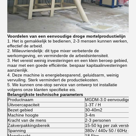
Voordelen
van een
eenvoudige droge mortelproductielijn
1. Het is gemakkelijk te bedienen, 2-3 mensen kunnen werken,
effectief de arbeid.
2. Milieuvriendelijk: dit type mixer verbeterde de
werkomgeving, en verminderde de arbeidsintensiteit.
3. Het vereist weinig investeringen en een klein beroep gebied,
maar met een goede efficiëntie.
bespaar kapitaalinvesteringen
aanzienlijk.
4. Deze machine is energiebesparend, geluidsarm, weinig
vervuiling.
Sterk vermindert de productiekosten.
5. We kunnen one-stop service van ontwerp tot installatie
volgens onze klanten specifieke eis.
Belangrijkste technische parameters
Productnaam
MGDM-3.0 eenvoudige drog
Uitvoercapaciteit
1-3T / H
Bezet gebied
30-40m2
Machine hoogte
3-4m
Kracht van de mens
2-3 personen
Zakverpakkingsbereik
15-50 kg per zak verstelb
Spanning
380v / 440v 50 / 60Hz of 
Mengkracht
18.5kw