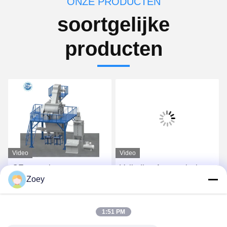
ONZE PRODUCTEN
soortgelijke
producten
Video
Video
CE-spanning aangepaste
Volledige Automatische
Zoey
droge mengsel poeder
Droge Mortierinstallatie
mortel mengmachine
voor Tegelkleefstof en
wand putty zand cement
Tegelpleister het Maken
Vind de beste prijs
Vind de beste prijs
1:51 PM
mixer keramische tegels