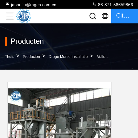
jasonliu@mgcn.com.cn
86-371-56659866
Citaat
Producten
>
>
>
Thuis
Producten
Droge Mortierinstallatie
Volledige Automatische Droge Van Het De Tegel Zelfklevende Mortier Van De Mortierinstallatie De Mixermachine