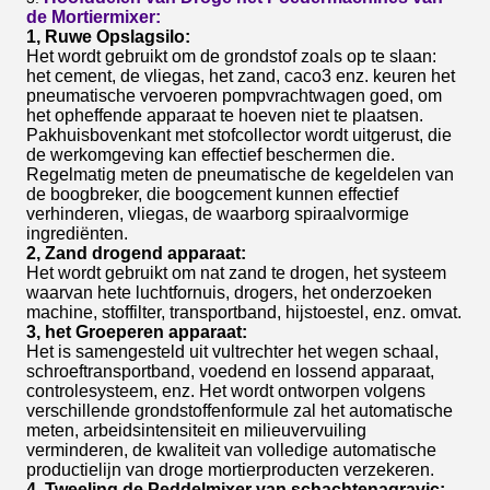
de Mortiermixer:
1, Ruwe Opslagsilo:
Het wordt gebruikt om de grondstof zoals op te slaan:
het cement, de vliegas, het zand, caco3 enz. keuren het
pneumatische vervoeren pompvrachtwagen goed, om
het opheffende apparaat te hoeven niet te plaatsen.
Pakhuisbovenkant met stofcollector wordt uitgerust, die
de werkomgeving kan effectief beschermen die.
Regelmatig meten de pneumatische de kegeldelen van
de boogbreker, die boogcement kunnen effectief
verhinderen, vliegas, de waarborg spiraalvormige
ingrediënten.
2, Zand drogend apparaat:
Het wordt gebruikt om nat zand te drogen, het systeem
waarvan hete luchtfornuis, drogers, het onderzoeken
machine, stoffilter, transportband, hijstoestel, enz. omvat.
3, het Groeperen apparaat:
Het is samengesteld uit vultrechter het wegen schaal,
schroeftransportband, voedend en lossend apparaat,
controlesysteem, enz. Het wordt ontworpen volgens
verschillende grondstoffenformule zal het automatische
meten, arbeidsintensiteit en milieuvervuiling
verminderen, de kwaliteit van volledige automatische
productielijn van droge mortierproducten verzekeren.
4, Tweeling de Peddelmixer van schachtenagravic: