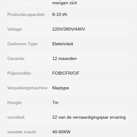
mengen zich
Productiecapaciteit:
8-10 t/h
Voltage:
220V/380V/440V
Gedreven Type:
Elektriciteit
Garantie:
12 maanden
Prijsconditie:
FOB/CFR/CIF
Verpakkingsmachine:
Kleptype
Hoogte:
7m
voordeel:
22 van de vervaardigingsjaar ervaring
vereiste macht:
40-60KW