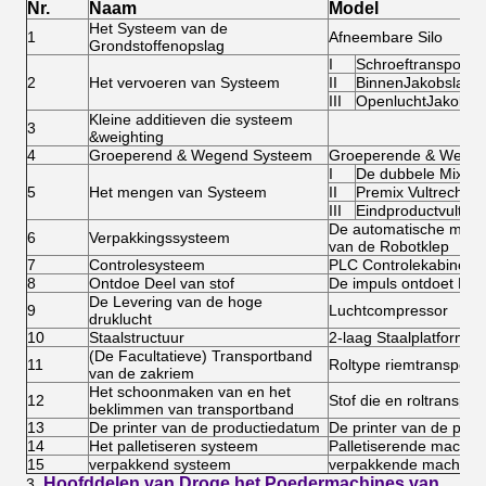
Nr.
Naam
Model
Het Systeem van de
1
Afneembare Silo
Grondstoffenopslag
I
Schroeftransportb
2
Het vervoeren van Systeem
II
BinnenJakobsladd
III
OpenluchtJakobsl
Kleine additieven die systeem
3
&weighting
4
Groeperend & Wegend Systeem
Groeperende & Wegend
I
De dubbele Mixer 
5
Het mengen van Systeem
II
Premix Vultrechter
III
Eindproductvultrec
De automatische mach
6
Verpakkingssysteem
van de Robotklep
7
Controlesysteem
PLC Controlekabinet
8
Ontdoe Deel van stof
De impuls ontdoet Filte
De Levering van de hoge
9
Luchtcompressor
druklucht
10
Staalstructuur
2-laag Staalplatform
(De Facultatieve) Transportband
11
Roltype riemtransport
van de zakriem
Het schoonmaken van en het
12
Stof die en roltransp
beklimmen van transportband
13
De printer van de productiedatum
De printer van de pro
14
Het palletiseren systeem
Palletiserende machin
15
verpakkend systeem
verpakkende machine
Hoofddelen van Droge het Poedermachines van
3.