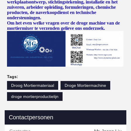
werkplaatsontwerp, stichtingstekening, installatie en het
zuiveren, arbeider opleiding, formuleringen, chemische
producten, de naverkoopdienst en technische
ondersteuningen.
Om het even welke vragen over de droge machine van de
mortiermixer te verzenden gelieve ons onderzoek.
Tags:
Droog Mortiermateriaal
Droge Mortiermachine
droge mortierproductielijn
Contactpersonen