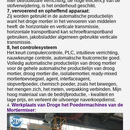
filter betrouwbare verrichting, de hoge efficiency van de
stofverwijdering, is het onderhoud geschikt.
7, vervoerend en opheffend apparaat:
Zij worden gebruikt in de automatische productielijn
want het droge mortier in het vervoeren van middelen
heeft: de horizontale en verticale transmissie,
horizontale transportband kan schroeftransportband
gebruiken, jakobsladder algemeen gebruikte verticale
transmissie.
8, het controlesysteem
Het keurt computercontrole, PLC, intuïtieve verrichting,
nauwkeurige controle, automatische foutcorrectie goed.
Volledig automatische productielijn van droog mortier
voor de gehele automatische productielijn van droog
mortier, droog mortier die, isolatiemortier, ready-mixed
mortiertoevoegsel, agent, interfaceagent,
stopverfpoeder, chemisch poeder, zoals het bewegen,
het mengen zich, het meten, verpakking verbinden. Mijn
hoog materiaal van de bedrijfproductie, - kwaliteit en
lage prijs, en verleent de uitvoerige naverkoopdienst.
Werkplaats van Droge het Poedermachines van de
4.
Mortiermixer: