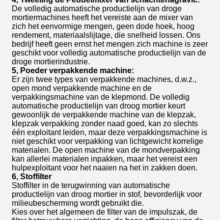
De volledig automatische productielijn van droge
mortiermachines heeft het vereiste aan de mixer van
zich het eenvormige mengen, geen dode hoek, hoog
rendement, materiaalslijtage, die snelheid lossen. Ons
bedrijf heeft geen ernst het mengen zich machine is zeer
geschikt voor volledig automatische productielijn van de
droge mortierindustrie.
5, Poeder verpakkende machine:
Er zijn twee types van verpakkende machines, d.w.z.,
open mond verpakkende machine en de
verpakkingsmachine van de klepmond. De volledig
automatische productielijn van droog mortier keurt
gewoonlijk de verpakkende machine van de klepzak,
klepzak verpakking zonder naad goed, kan zo slechts
één exploitant leiden, maar deze verpakkingsmachine is
niet geschikt voor verpakking van lichtgewicht korrelige
materialen. De open machine van de mondverpakking
kan allerlei materialen inpakken, maar het vereist een
hulpexploitant voor het naaien na het in zakken doen.
6, Stoffilter
Stoffilter in de terugwinning van automatische
productielijn van droog mortier in stof, bevorderlijk voor
milieubescherming wordt gebruikt die.
Kies over het algemeen de filter van de impulszak, de