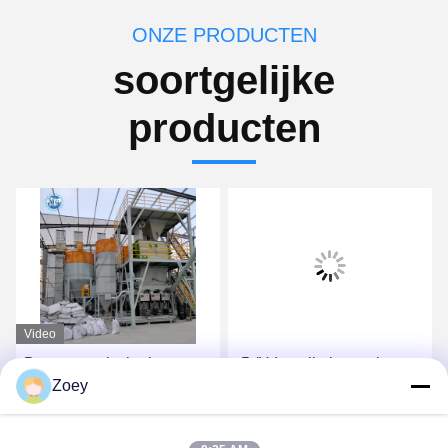
ONZE PRODUCTEN
soortgelijke
producten
Video
De automatische het
-5t/H Installatie van het
Zoey
Voeden Keramische tegel
hoog rendement de Droge
van de Muurstopverf
Mortier met de
Zelfklevende het Mengen
Automatische Machine
Vind de beste prijs
Vind de beste prijs