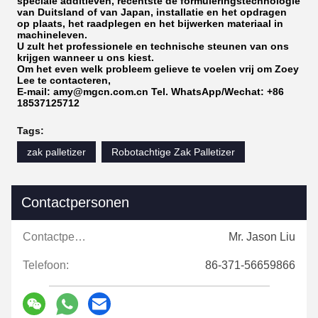
speciale additieven, recentste de formuleringstechnologie
van Duitsland of van Japan, installatie en het opdragen
op plaats, het raadplegen en het bijwerken materiaal in
machineleven.
U zult het professionele en technische steunen van ons
krijgen wanneer u ons kiest.
Om het even welk probleem gelieve te voelen vrij om Zoey
Lee te contacteren,
E-mail: amy@mgcn.com.cn Tel. WhatsApp/Wechat: +86
18537125712
Tags:
zak palletizer
Robotachtige Zak Palletizer
Contactpersonen
Contactpersonen:
Mr. Jason Liu
Telefoon:
86-371-56659866