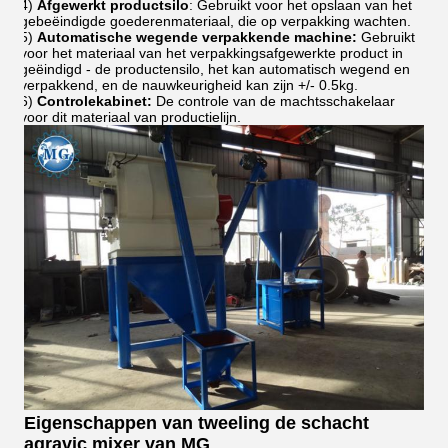
4)
Afgewerkt productsilo
: Gebruikt voor het opslaan van het
gebeëindigde goederenmateriaal, die op verpakking wachten.
5)
Automatische wegende verpakkende machine:
Gebruikt
voor het materiaal van het verpakkingsafgewerkte product in
geëindigd - de productensilo, het kan automatisch wegend en
verpakkend, en de nauwkeurigheid kan zijn +/- 0.5kg.
6)
Controlekabinet:
De controle van de machtsschakelaar
voor dit materiaal van productielijn.
Eigenschappen van
tweeling de schacht
agravic mixer van
MG