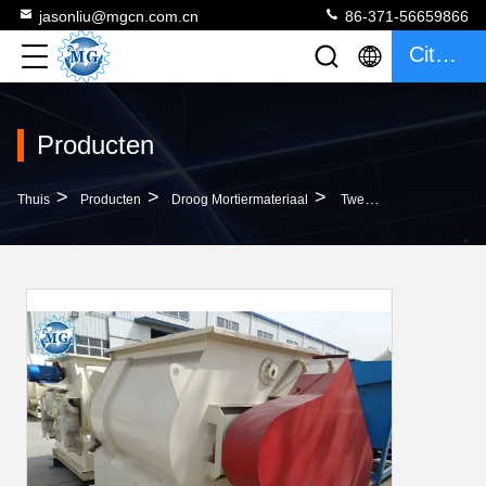
jasonliu@mgcn.com.cn
86-371-56659866
Citaat
Producten
>
>
>
Thuis
Producten
Droog Mortiermateriaal
Tweeling Het Mortier Van De De Mixermachine Van Het Schacht Droge Mortier Droge Het Groeperen Installatie Die In Tegel Zelfklevende Installatie Wordt Gebruikt