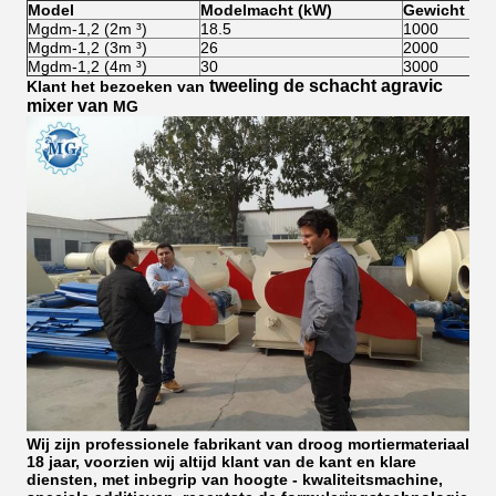
Model
Modelmacht (kW)
Gewicht (kg
Mgdm-1,2 (2m ³)
18.5
1000
Mgdm-1,2 (3m ³)
26
2000
Mgdm-1,2 (4m ³)
30
3000
tweeling de schacht agravic
Klant het bezoeken van
mixer van
MG
Wij zijn professionele fabrikant van droog mortiermateriaal
18 jaar, voorzien wij altijd klant van de kant en klare
diensten, met inbegrip van hoogte - kwaliteitsmachine,