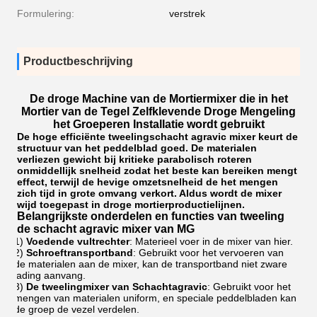
Formulering:
verstrek
Productbeschrijving
De droge Machine van de Mortiermixer die in het
Mortier van de Tegel Zelfklevende Droge Mengeling
het Groeperen Installatie wordt gebruikt
De hoge efficiënte tweelingschacht agravic mixer keurt de
structuur van het peddelblad goed. De materialen
verliezen gewicht bij kritieke parabolisch roteren
onmiddellijk snelheid zodat het beste kan bereiken mengt
effect, terwijl de hevige omzetsnelheid de het mengen
zich tijd in grote omvang verkort. Aldus wordt de mixer
wijd toegepast in droge mortierproductielijnen.
Belangrijkste onderdelen en functies van
tweeling
de schacht agravic mixer van
MG
1)
Voedende vultrechter
: Materieel voer in de mixer van hier.
2)
Schroeftransportband
: Gebruikt voor het vervoeren van
de materialen aan de mixer, kan de transportband niet zware
lading aanvang.
3)
De tweelingmixer van Schachtagravic
: Gebruikt voor het
mengen van materialen uniform, en speciale peddelbladen kan
de groep de vezel verdelen.