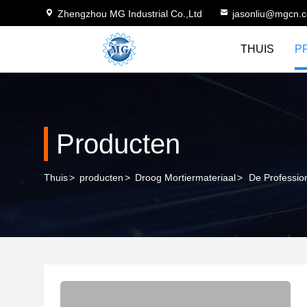
Zhengzhou MG Industrial Co.,Ltd
jasonliu@mgcn.
THUIS
P
Producten
Thuis
>
producten
>
Droog Mortiermateriaal
>
De Professio