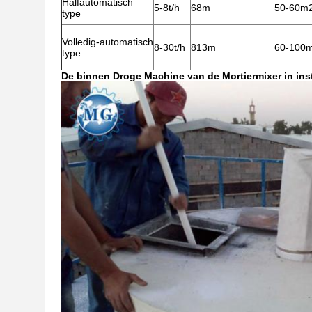
Halfautomatisch
5-8t/h
68m
50-60m
type
Volledig-automatisch
8-30t/h
813m
60-100
type
De binnen Droge Machine van de Mortiermixer in inst