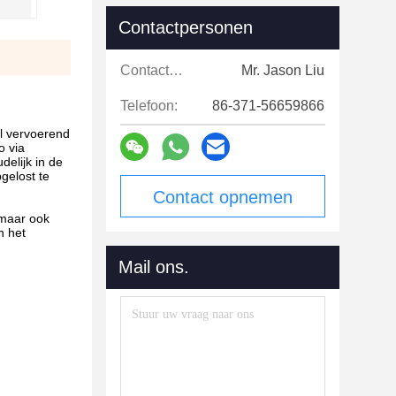
Contactpersonen
Contactpersonen:
Mr. Jason Liu
Telefoon:
86-371-56659866
el vervoerend
o via
elijk in de
gelost te
Contact opnemen
 maar ook
n het
Mail ons.