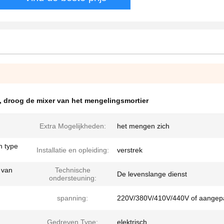
,
droog de mixer van het mengelingsmortier
Extra Mogelijkheden:
het mengen zich
n type
Installatie en opleiding:
verstrek
t van
Technische
De levenslange dienst
ondersteuning:
spanning:
220V/380V/410V/440V of aangep
Gedreven Type:
elektrisch