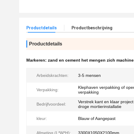
Productdetails
Productbeschrijving
Productdetails
Markeren:
zand en cement het mengen zich machine
Arbeidskrachten:
3-5 mensen
Klephaven verpakking of ope
Verpakking:
verpakking
Verstrek kant en klaar projec
Bedrijfvoordeel:
droge mortierinstallatie
kleur:
Blauw of Aangepast
Afmeting (L*W*H):
3300X1050X2100mm