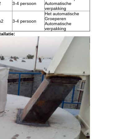
2
3-4 persoon
Automatische
verpakking
Het automatische
Groeperen
m2
3-4 persoon
Automatische
verpakking
allatie: