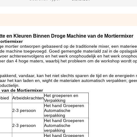
te en Kleuren Binnen Droge Machine van de Mortiermixer
ortiermixer
ge mortier ontworpen gebaseerd op de traditionele mixer, een materie
de machine toegevoegd. Goed gemengde materiald zal in de opslagsil
n voer achtereenvolgens en het werk onophoudelijk en het werk onophoud
 meer dan 4 hoge maters, waarbij het probleem om de workshop wordt op
pakkend, vandaar, kan het niet slechts sparen de tijd en de energieën
 maar het kan laden en, wight de materialen automatisch verpakken; gee
ductielijn.
 van de Mortiermixer
Het groeperen en
ebied
Arbeidskrachten
Verpakking
Het hand Groeperen
2-3 persoon
Automatische
verpakking
Het hand Groeperen
2-3 persoon
Automatische
verpakking
Het hand Groeperen