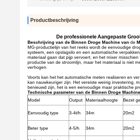
Productbeschrijving
De professionele Aangepaste Groot
Beschrijving van
de Binnen Droge Machine van
de
M
MG-productielijn van het reeks wordt de eenvoudige dro
systeem, een opslagsilo en een automatische verpakken
materiaal gaan dat pijp vervoert, en het mixer misschie
productie van de stroomlijn, maar het materiaal is niet
verhogen.
Voorts kan het het automatische meten realiseren en ver
kan nauwkeuriger zijn. Het vereiste weinig investering,
benieuwd zijn, het is een eenvoudige maar praktische pro
Technische parameter van de Binnen Droge Machine
Model
Output
Materiaalhoogte
Bezet g
Eenvoudig type
3-4t/h
34m
20m2
Beter type
4-5/h
34m
20m2