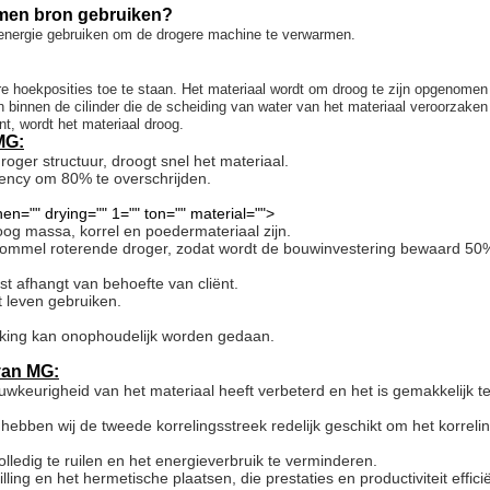
armen bron gebruiken?
indenergie gebruiken om de drogere machine te verwarmen.
e hoekposities toe te staan. Het materiaal wordt om droog te zijn opgenomen
n binnen de cilinder die de scheiding van water van het materiaal veroorzaken 
t, wordt het materiaal droog.
MG:
oger structuur, droogt snel het materiaal.
iciency om 80% te overschrijden.
n="" drying="" 1="" ton="" material="">
oog massa, korrel en poedermateriaal zijn.
trommel roterende droger, zodat wordt de bouwinvestering bewaard 5
t afhangt van behoefte van cliënt.
t leven gebruiken.
kking kan onophoudelijk worden gedaan.
van MG:
wkeurigheid van het materiaal heeft verbeterd en het is gemakkelijk t
ebben wij de tweede korrelingsstreek redelijk geschikt om het korrelin
lledig te ruilen en het energieverbruik te verminderen.
ing en het hermetische plaatsen, die prestaties en productiviteit effici