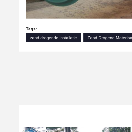
Tags:
zand drogende installatie
Zand Drogend Materiaa