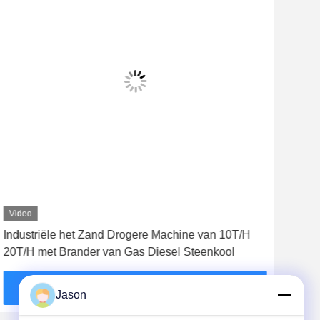
Video
Vid
Industriële het Zand Drogere Machine van 10T/H
Kalk
20T/H met Brander van Gas Diesel Steenkool
Tro
Vind de beste prijs
Jason