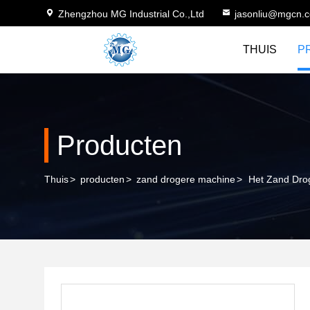
Zhengzhou MG Industrial Co.,Ltd
jasonliu@mgcn.
THUIS
P
Producten
Thuis
>
producten
>
zand drogere machine
>
Het Zand Dro