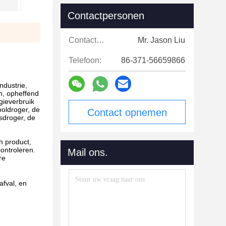
Contactpersonen
Contactpersonen:
Mr. Jason Liu
Telefoon:
86-371-56659866
ndustrie,
m, opheffend
gieverbruik
ooldroger, de
Contact opnemen
sdroger, de
h product,
ontroleren.
Mail ons.
re
afval, en