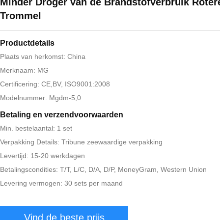
Minder Droger van de Brandstofverbruik Rote
Trommel
Productdetails
Plaats van herkomst: China
Merknaam: MG
Certificering: CE,BV, ISO9001:2008
Modelnummer: Mgdm-5,0
Betaling en verzendvoorwaarden
Min. bestelaantal: 1 set
Verpakking Details: Tribune zeewaardige verpakking
Levertijd: 15-20 werkdagen
Betalingscondities: T/T, L/C, D/A, D/P, MoneyGram, Western Union
Levering vermogen: 30 sets per maand
Vind de beste prijs