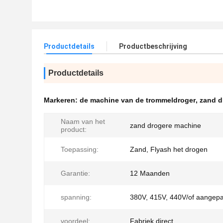
Productdetails
Productbeschrijving
Productdetails
Markeren:
de machine van de trommeldroger
,
zand d
Naam van het
zand drogere machine
product:
Toepassing:
Zand, Flyash het drogen
Garantie:
12 Maanden
spanning:
380V, 415V, 440V/of aangepa
voordeel:
Fabriek direct