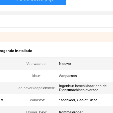
rogende installatie
Voorwaarde:
Nieuwe
kleur:
Aanpassen
Ingenieur beschikbaar aan de
de naverkoopdiensten:
Dienstmachines overzee
st
Brandstof:
Steenkool, Gas of Diesel
Droger Type:
trommeldroger