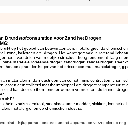
an Brandstofconsumtion voor Zand het Drogen
 MG:
ruikt op het gebied van bouwmaterialen, metallurgies, de chemische i
lei, zand, kalksteen etc. drogen. Het wordt gemaakt in roterend lichaa
ger heeft voordelen van redelijke structuur, hoog rendement, laag ener
: natte materiële roterende droger, zanddroger, zaagseldroger, steenk
ere, houten spaanderdroger van het ertsconcentraat, maniokdroger, gip
van materialen in de industrieën van cemet, mijn, contruction, chemisc
en lossen geïnstalleerd met thermokoppel om drogere temperatuur te c
er eind kan door de thermometer worden vermeld om de binnen droge
ren
bruikt?
igheid, zoals steenkool, steenkooldunne modder, slakken, industrieel 
ialen, metallurgie, en de chemische industrie.
nd blad, drijfapparaat, ondersteunend apparaat en verzegelende ring.