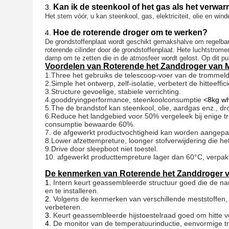
Kan ik de steenkool of het gas als het verw
3.
Het stem vóór, u kan steenkool, gas, elektriciteit, olie en w
Hoe de roterende droger om te werken?
4.
De grondstoffenplaat wordt geschikt gemakshalve om regelbar
roterende cilinder door de grondstoffenplaat. Hete luchtstrome
damp om te zetten die in de atmosfeer wordt gelost. Op dit pun
Voordelen van Roterende het Zanddroger van 
1.Three het gebruiks de telescoop-voer van de trommeldr
2.Simple het ontwerp, zelf-isolatie, verbetert de hitteeff
3.Structure gevoelige, stabiele verrichting.
4.gooddryingperformance, steenkoolconsumptie
<8kg whe
5.The de brandstof kan steenkool, olie, aardgas enz., dr
6.Reduce het landgebied voor 50% vergeleek bij enige 
consumptie bewaarde 60%.
7. de afgewerkt productvochtigheid kan worden aangepas
8.Lower afzettempreture, loonger stofverwijdering die he
9.Drive door sleepboot niet toestel.
10. afgewerkt producttempreture lager dan 60°C, verpa
De kenmerken van Roterende het Zanddroger 
1.
Intern keurt geassembleerde structuur goed die de nau
en te installeren.
2.
Volgens de kenmerken van verschillende meststoffen, h
verbeteren.
3.
Keurt geassembleerde hijstoestelraad goed om hitte vo
4.
De monitor van de temperatuurinductie, eenvormige trill