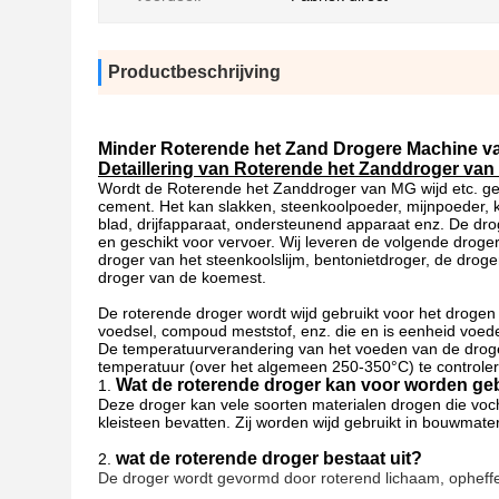
Productbeschrijving
Minder Roterende het Zand Drogere Machine v
Detaillering van Roterende het Zanddroger van
Wordt de Roterende het Zanddroger van MG wijd etc. geb
cement. Het kan slakken, steenkoolpoeder, mijnpoeder, k
blad, drijfapparaat, ondersteunend apparaat enz. De dro
en geschikt voor vervoer. Wij leveren de volgende droger
droger van het steenkoolslijm, bentonietdroger, de drog
droger van de koemest.
De roterende droger wordt wijd gebruikt voor het drogen 
voedsel, compoud meststof, enz. die en is eenheid voed
De temperatuurverandering van het voeden van de drog
temperatuur (over het algemeen 250-350°C) te controle
Wat de roterende droger kan voor worden ge
1.
Deze droger kan vele soorten materialen drogen die vocht
kleisteen bevatten. Zij worden wijd gebruikt in bouwmater
wat de roterende droger bestaat uit?
2.
De droger wordt gevormd door roterend lichaam, opheffe