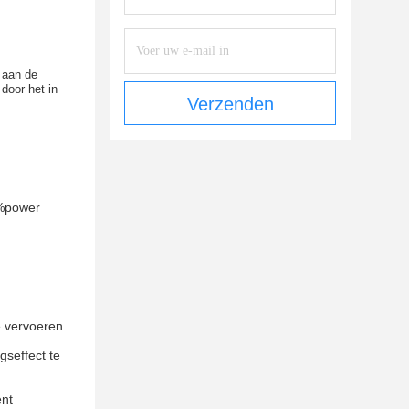
 aan de
door het in
Verzenden
0%power
e vervoeren
gseffect te
ënt