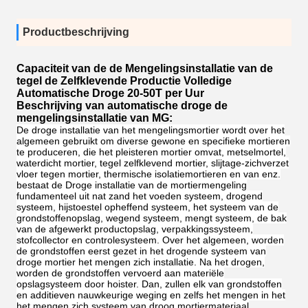
Productbeschrijving
Capaciteit van de de Mengelingsinstallatie van de
tegel de Zelfklevende Productie Volledige
Automatische Droge 20-50T per Uur
Beschrijving van automatische droge de
mengelingsinstallatie van MG:
De droge installatie van het mengelingsmortier wordt over het
algemeen gebruikt om diverse gewone en specifieke mortieren
te produceren, die het pleisteren mortier omvat, metselmortel,
waterdicht mortier, tegel zelfklevend mortier, slijtage-zichverzet
vloer tegen mortier, thermische isolatiemortieren en van enz.
bestaat de Droge installatie van de mortiermengeling
fundamenteel uit nat zand het voeden systeem, drogend
systeem, hijstoestel opheffend systeem, het systeem van de
grondstoffenopslag, wegend systeem, mengt systeem, de bak
van de afgewerkt productopslag, verpakkingssysteem,
stofcollector en controlesysteem. Over het algemeen, worden
de grondstoffen eerst gezet in het drogende systeem van
droge mortier het mengen zich installatie. Na het drogen,
worden de grondstoffen vervoerd aan materiële
opslagsysteem door hoister. Dan, zullen elk van grondstoffen
en additieven nauwkeurige weging en zelfs het mengen in het
het mengen zich systeem van droog mortiermateriaal