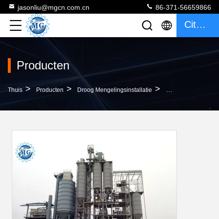
jasonliu@mgcn.com.cn
86-371-56659866
Citaat
Producten
>
>
>
Thuis
Producten
Droog Mengelingsinstallatie
Tegel Zelfklevend