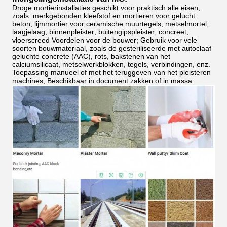
Droge mortierinstallaties geschikt voor praktisch alle eisen,
zoals:
merkgebonden kleefstof en mortieren voor gelucht
beton; lijmmortier voor ceramische muurtegels; metselmortel;
laagjelaag; binnenpleister; buitengipspleister; concreet;
vloerscreed Voordelen voor de bouwer; Gebruik voor vele
soorten bouwmateriaal, zoals de gesteriliseerde met autoclaaf
geluchte concrete (AAC), rots, bakstenen van het
calciumsilicaat, metselwerkblokken, tegels, verbindingen, enz.
Toepassing manueel of met het teruggeven van het pleisteren
machines; Beschikbaar in document zakken of in massa