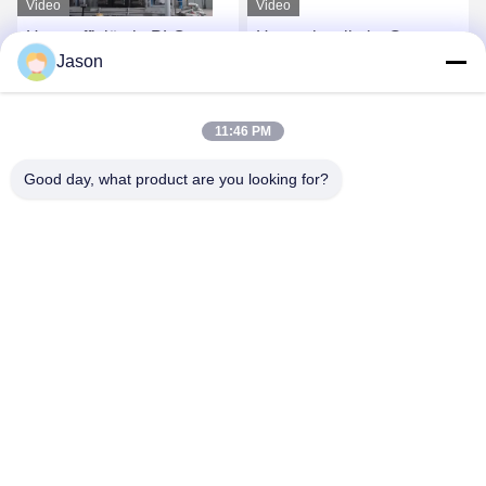
Video
Video
Hoge efficiëntie PLC-
Hoog - kwaliteits Grote
Jason
controle Droog mengsel
Capaciteit 30T per
poeder mortel
Installatie van de Uur de
menginstallatie Muur putty
Volledige Automatische
Vind de beste prijs
Vind de beste prijs
11:46 PM
zand cement gips mixer
Droge Mengeling
keramische tegels lijm
Good day, what product are you looking for?
maken machine
ZHENGZHOU MG INDUSTRIAL CO.,LTD
jasonliu@mgcn.com.cn
86-371-56659866
Road van No.27zizhu, High-tech Streek, Zhengzhou-Stad,
Henan-Provincie, China