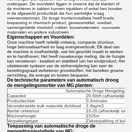
ondergaan. De voordelen liggen in zoverre dat de klanten of
de mortieren in zakken kunnen inpakken of enkel hen houden
in de afgewerkt productbak die hun werkelijke vraag
overeenstemmen. De droge mortierinstallatie heeft brede
toepassing in chemisch product, geneesmiddel, voedsel,
samengestelde meststof, rubber, bouwmaterialen, vuurvaste
materialen en andere industrieën.
Eigenschappen en Voordelen:
Onze machine heeft redelijk ontwerp, compacte structuur,
hoge betrouwbaarheid en laag energieverbruik; Elk deel van
de machine is onafhankelijk, wat het geschikt maakt te werken
en te handhaven; Het heeft nauwkeurige meting, die de hoogte
kan verzekeren - kwaliteit en stabiliteit van het eindproduct; Het
uitstekende systeem van de stofverwijdering kan zeer de
bezettingsgraad verbeteren grondstoffen, het bereiken groene
verrichting, die energie en kosten besparen.
De technische parameters van automatisch droog
de mengelingsmortier van MG planten:
Automatische Droge Mengelingsinst
Capaciteit
20-50t/h (afhankelijk va
Productiecirkel
3-5minutes
Veronderstelde bulk materiële dichtheid
1.4kg/m3
Aantal cirkels/uur
15-20 (afhankelijk van 
Machinehoogte
1525m
Verpakkingstype
Zakverpakking of bulkla
Toepassing van automatische droge de
mengelingsinstallatie van MG: