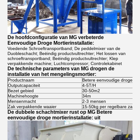
De hoofdconfiguratie van MG verbeterde
Eenvoudige Droge Mortierinstallatie:
Voedende Schroeftransportband; De peddelmixer van de
Duobleschacht; Beëindig productvultrechter; Het lossen van
schroeftransportband; Beëindig productvultrechter; Klep
verpakkende machine; Luchtcompressor; Controlekabinet
De technische parameters van MG drogen de
installatie van het mengelingsmortier:
Productnaam
Betere eenvoudige droge mort
Outputcapaciteit
4-5T/H
Bezet gebied
30-50m2
Machinehoogte
34m
Mensenmacht
2-3 mensen
Zak verpakkende waaier
15-50kg per regelbare zak
De dubbele schachtmixer rust op MG Betere
eenvoudige droge mortierinstallatie: uit