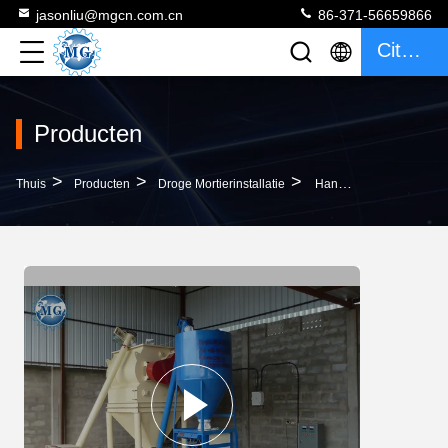
jasonliu@mgcn.com.cn
86-371-56659866
Citaat
Producten
>
>
>
Thuis
Producten
Droge Mortierinstallatie
Handboek Dat Elektrische Mortiermixer/Droge De Machine 4-5T/H Capaciteit Voedt Van De Mortiermixer