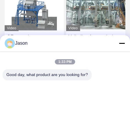
Video
Video
CE-spanning aangepaste
Volledige Automatische
Jason
droge mengsel poeder
Droge Mortierinstallatie
mortel mengmachine
voor Tegelkleefstof en
wand putty zand cement
Tegelpleister het Maken
Vind de beste prijs
Vind de beste prijs
1:33 PM
mixer keramische tegels
lijmfabriek
Good day, what product are you looking for?
ZHENGZHOU MG INDUSTRIAL CO.,LTD
jasonliu@mgcn.com.cn