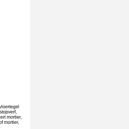
vloertegel
stopverf,
ert mortier,
f mortier,