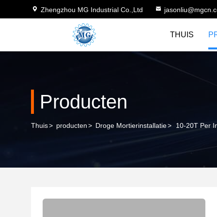
Zhengzhou MG Industrial Co.,Ltd
jasonliu@mgcn.
THUIS
P
Producten
Thuis
>
producten
>
Droge Mortierinstallatie
>
10-20T Per I