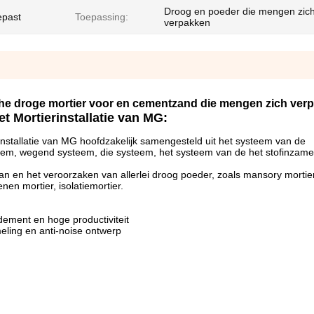
Droog en poeder die mengen zic
epast
Toepassing:
verpakken
ische droge mortier voor en cementzand die mengen zich ver
t Mortierinstallatie van MG:
installatie van MG hoofdzakelijk samengesteld uit het systeem van de
eem, wegend systeem, die systeem, het systeem van de het stofinzamel
van en het veroorzaken van allerlei droog poeder, zoals mansory mortier
enen mortier, isolatiemortier.
ement en hoge productiviteit
eling en anti-noise ontwerp