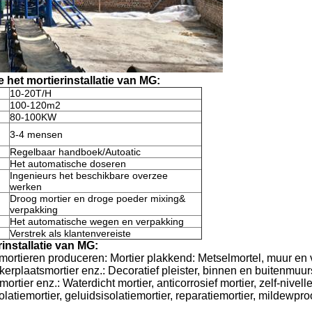
het mortierinstallatie van MG:
10-20T/H
100-120m2
80-100KW
3-4 mensen
Regelbaar handboek/Autoatic
Het automatische doseren
Ingenieurs het beschikbare overzee
werken
Droog mortier en droge poeder mixing&
verpakking
Het automatische wegen en verpakking
Verstrek als klantenvereiste
installatie van MG:
mortieren produceren: Mortier plakkend: Metselmortel, muur en 
kerplaatsmortier enz.: Decoratief pleister, binnen en buitenmuur
tier enz.: Waterdicht mortier, anticorrosief mortier, zelf-nivelle
latiemortier, geluidsisolatiemortier, reparatiemortier, mildewproo