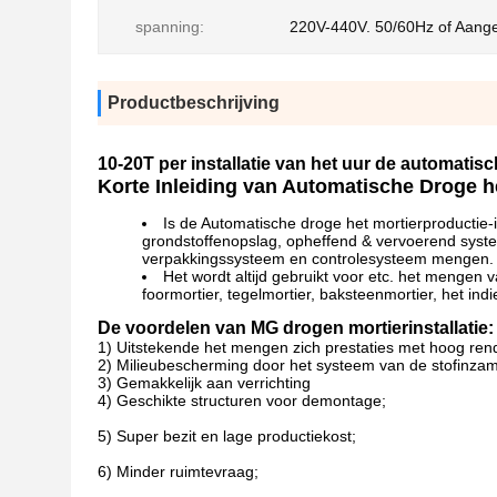
spanning:
220V-440V. 50/60Hz of Aang
Productbeschrijving
10-20T per installatie van het uur de automat
Korte Inleiding van Automatische Droge he
Is de Automatische droge het mortierproductie-
grondstoffenopslag, opheffend & vervoerend syst
verpakkingssysteem en controlesysteem mengen.
Het wordt altijd gebruikt voor etc. het mengen 
foormortier, tegelmortier, baksteenmortier, het indi
De voordelen van MG drogen mortierinstallatie:
1)
Uitstekende het mengen zich prestaties met hoog rend
2)
Milieubescherming door het systeem van de stofinzam
3)
Gemakkelijk aan verrichting
4)
Geschikte structuren voor demontage;
5)
Super bezit en lage productiekost;
6) Minder ruimtevraag;