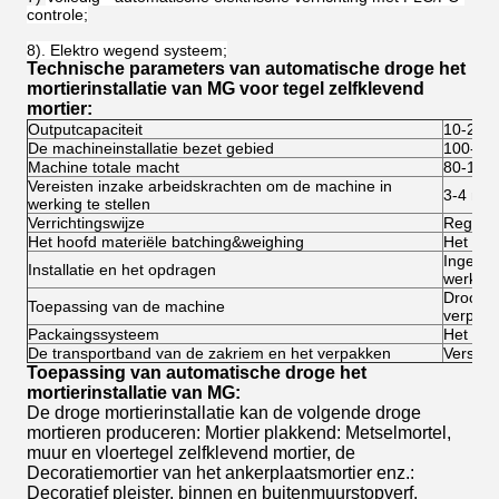
controle;
8). Elektro wegend systeem;
Technische parameters van automatische droge het
mortierinstallatie van MG voor tegel zelfklevend
mortier:
Outputcapaciteit
10-20T
De machineinstallatie bezet gebied
100-12
Machine totale macht
80-10
Vereisten inzake arbeidskrachten om de machine in
3-4 me
werking te stellen
Verrichtingswijze
Regelba
Het hoofd materiële batching&weighing
Het aut
Ingenie
Installatie en het opdragen
werken
Droog m
Toepassing van de machine
verpakk
Packaingssysteem
Het aut
De transportband van de zakriem en het verpakken
Verstrek
Toepassing van automatische droge het
mortierinstallatie van MG:
De droge mortierinstallatie kan de volgende droge
mortieren produceren: Mortier plakkend: Metselmortel,
muur en vloertegel zelfklevend mortier, de
Decoratiemortier van het ankerplaatsmortier enz.:
Decoratief pleister, binnen en buitenmuurstopverf,