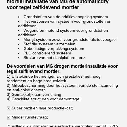
mortierinstallatie van MG de automaticdry
voor tegel zelfklevend mortier
Grondstof en van de additievenopslag systeem
Het vervoeren van systeem voor grondstoffen en
additieven
Wegend en metend systeem voor grondstof en
additieven
Mengt systeem zowel voor grondstof als toevoegsel
Stof die systeem verzamelen
Gebeëindigd verpakkingssysteem
PLC controlerend systeem
Strcture van het staalplatform, enz.
De voordelen van MG drogen mortierinstallatie voor
tegel zelfklevend mortier:
1)
Uitstekende het mengen zich prestaties met hoog
rendement en hoge productiviteit
2)
Milieubescherming door het systeem van de stofinzameling
en anti-noise ontwerp
3)
Gemakkelijk aan verrichting
4)
Geschikte structuren voor demontage;
5)
Super bezit en lage productiekost;
6) Minder ruimtevraag;
7)
Volledig - automatische elektrische verrichting met PLC/PC-