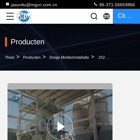
jasonliu@mgcn.com.cn
86-371-56659866
Citaat
Producten
>
>
>
Thuis
Producten
Droge Mortierinstallatie
2020 Installatie Van Het Nieuw Product De Droge Mortier Met PLC Controlerend Systeem