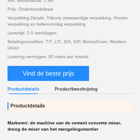
Min. bestelaantal: 1 set
Prijs: Onderhandelbaar
Verpakking Details: Tribune zeewaardige verpakking, Houten
verpakking en bellenomslag verpakking
Levertijd: 3-5 werkdagen
Betalingscondities: T/T, L/C, D/A, D/P, MoneyGram, Western
Union
Levering vermogen: 50 reeks per maand
Vind de beste prijs
Productdetails
Productbeschrijving
Productdetails
Markeren:
de machine van de cement concrete mixer
,
droog de mixer van het mengelingsmortier