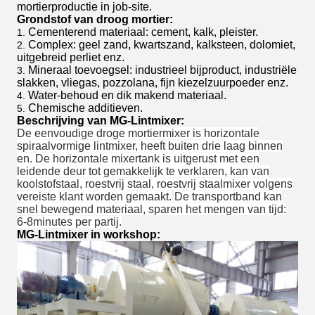
mortierproductie in job-site.
Grondstof van droog mortier:
Cementerend materiaal: cement, kalk, pleister.
1.
Complex: geel zand, kwartszand, kalksteen, dolomiet,
2.
uitgebreid perliet enz.
Mineraal toevoegsel: industrieel bijproduct, industriële
3.
slakken, vliegas, pozzolana, fijn kiezelzuurpoeder enz.
Water-behoud en dik makend materiaal.
4.
Chemische additieven.
5.
Beschrijving van MG-Lintmixer:
De eenvoudige droge mortiermixer is horizontale
spiraalvormige lintmixer, heeft buiten drie laag binnen
en.
De horizontale mixertank is uitgerust met een
leidende deur tot gemakkelijk te verklaren, kan van
koolstofstaal,
roestvrij staal
,
roestvrij staalmixer
volgens
vereiste klant worden
gemaakt
.
De transportband kan
snel bewegend materiaal, sparen het mengen van tijd:
6-8minutes per partij.
MG-Lintmixer in workshop: