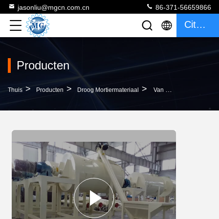
jasonliu@mgcn.com.cn
86-371-56659866
Citaat
Producten
>
>
>
Thuis
Producten
Droog Mortiermateriaal
Van De Het Mortiermixer Van Het Hoog Rendementlint De Droge Aangepaste Kleur Machine