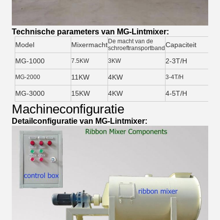
Technische parameters van MG-Lintmixer:
De macht van de
Model
Mixermacht
Capaciteit
schroeftransportband
MG-1000
2-3T/H
7.5KW
3KW
11KW
4KW
MG-2000
3-4T/H
MG-3000
15KW
4KW
4-5T/H
Machineconfiguratie
Detailconfiguratie van MG-Lintmixer: