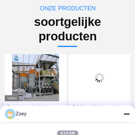
ONZE PRODUCTEN
soortgelijke
producten
Video
De automatische het
-5t/H Installatie van het
Zoey
Voeden Keramische tegel
hoog rendement de Droge
van de Muurstopverf
Mortier met de
Zelfklevende het Mengen
Automatische Machine
Vind de beste prijs
Vind de beste prijs
6:14 AM