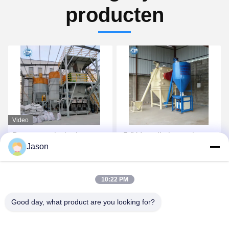
producten
Video
De automatische het
-5t/H Installatie van het
Jason
Voeden Keramische tegel
hoog rendement de Droge
van de Muurstopverf
Mortier met de
Zelfklevende het Mengen
Automatische Machine
Vind de beste prijs
Vind de beste prijs
10:22 PM
zich Machine 10-30 T/H
van de Klepverpakking
Droge Mortier
Good day, what product are you looking for?
Productieinstallatie