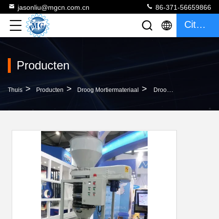
jasonliu@mgcn.com.cn
86-371-56659866
Citaat
Producten
>
>
>
Thuis
Producten
Droog Mortiermateriaal
Droog Het Systeemhandboek Van De Mortier Bulklading Voor Droge Poeder Verpakking