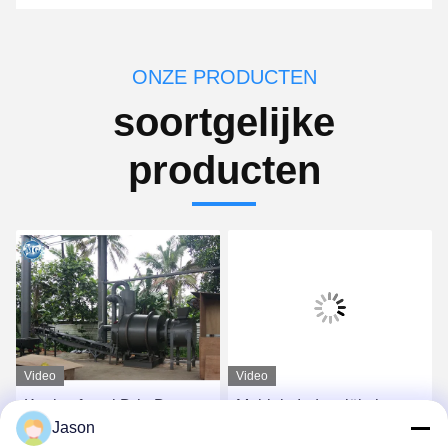
ONZE PRODUCTEN
soortgelijke
producten
Video
Video
Koolstofstaal Drie Drogere
Mobiele Industriële het
Jason
Machine 25t/H van het
Zanddrogers van de Zand