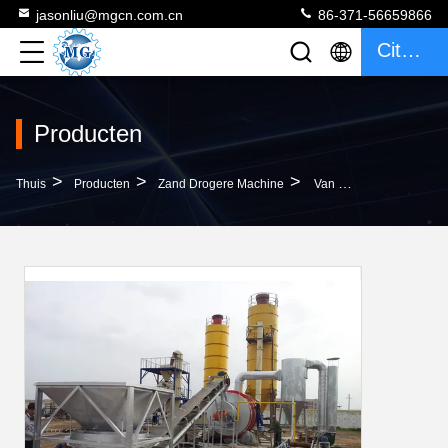
jasonliu@mgcn.com.cn
86-371-56659866
Citaat
Producten
>
>
>
Thuis
Producten
Zand Drogere Machine
Van Het De Machinekiezelzuur Van Het Aardgaszand Drogere Het Zand Drogere Hoge Thermische Efficiency