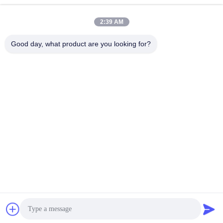
Cilinder de Roterende
Drogere Machine met
Zand
BrandstofSteenkolengas
Vind de beste prijs
Vind de beste prijs
2:39 AM
of Diesel
Good day, what product are you looking for?
ZHENGZHOU MG INDUSTRIAL CO.,LTD
jasonliu@mgcn.com.cn
86-371-56659866
Road van No.27zizhu, High-tech Streek, Zhengzhou-Stad,
Henan-Provincie, China
China Goede Kwaliteit Droge Mortierinstallatie Auteursrecht © 2018-2026
Zhengzhou MG Industrial Co.,Ltd Alle rechten voorbehouden.