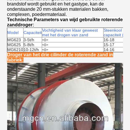
brandstof wordt gebruikt en het gastype, kan de
onderstaande 20 mm-stukken materialen bakken,
complexen, poedermateriaal.
Technische Parameters van wijd gebruikte roterende
zanddroger:
Vochtigheid van klaar geweest
Steenkool het
Model
Capaciteit
met het drogen van zand
capaciteit (kg/
MG623
3-5t/h
16-18
<0>
MG625
5-8t/h
15-17
<0>
MG6210
10-12t/h
14-16
<0>
Droger van het drie cilinder de roterende zand in
fabriek: