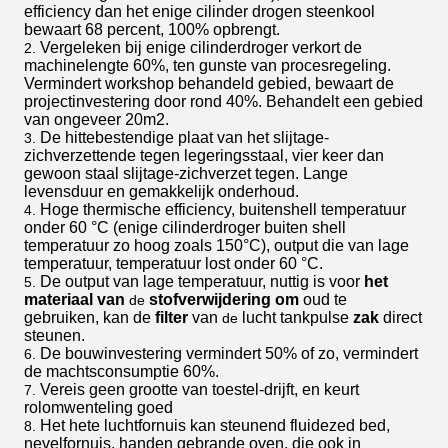
efficiency dan het enige cilinder drogen steenkool
bewaart 68 percent, 100% opbrengt.
Vergeleken bij enige cilinderdroger verkort de
2.
machinelengte 60%, ten gunste van procesregeling.
Vermindert workshop behandeld gebied, bewaart de
projectinvestering door rond 40%. Behandelt een gebied
van ongeveer 20m2.
De hittebestendige plaat van het slijtage-
3.
zichverzettende tegen legeringsstaal, vier keer dan
gewoon staal slijtage-zichverzet tegen. Lange
levensduur en gemakkelijk onderhoud.
Hoge thermische efficiency, buitenshell temperatuur
4.
onder 60 °C (enige cilinderdroger buiten shell
temperatuur zo hoog zoals 150°C), output die van lage
temperatuur, temperatuur lost onder 60 °C.
De output van lage temperatuur, nuttig is voor
het
5.
materiaal van
stofverwijdering om
oud te
de
gebruiken, kan de
filter
van
lucht tankpulse
zak
direct
de
steunen.
De bouwinvestering vermindert 50% of zo, vermindert
6.
de machtsconsumptie 60%.
Vereis geen grootte van toestel-drijft, en keurt
7.
rolomwenteling goed
Het hete luchtfornuis kan steunend fluidezed bed,
8.
nevelfornuis, handen gebrande oven, die ook in