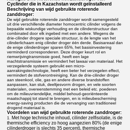
Cyclinder die in Kazachstan wordt geïnstalleerd
Beschrijving van wijd gebruikte roterende
zanddroger:
De wijd gebruikte roterende zanddroger wordt samengesteld
uit drie verschillende diameter homocentric cilinder volgens de
bepaalde wiskundige verhouding en de cilinderstructuur dan
combinated door elk ingebed met een andere. Wegens de
drie-cilinder drogere speciale structuur, is de lengte van het
cilinderlichaam enig cilinder droger één derde. Basisareaal dan
de enige cilinderdroger sparen 65%, het basisinvestering
verminderd corresponderen. Deze droger keurt rol en
riemwrijvingtransmissie goed, heeft een lage
machtstransmissie en vermindert het lawaai van materiaal. Het
verzegelende systeem gebruikt een micro-
aanrakingstechnologie, heeft een beter het verzegelen effect,
vermindert de stofverontreiniging. Kan de drie-cilinder droger
aan steenkool, olie, gas en andere diverse brandstoffen
aanpassen, kan stuk, deeltjesvorm drogen, en vele soorten
materialen, overeenstemming met een beleid etc. poederen
om de milieuvriendelijke, middel behoud-georiënteerde
maatschappij tot stand te brengen, en is milieubescherming
energy-saving producten die de vervanging van traditioneel
drogend materiaal is.
Voordelen van wijd gebruikte roterende zanddroger:
Met hoge technische inhoud, cilinder zelfisolatie, is de
1.
thermische efficiency zo hoog aangezien 80% (de enige
cilinderdroger is slechts 35 percent), thermische