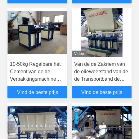
Vermogen
Video
10-50kg Regelbare het
Van de de Zakriem van
Cement van de de
de olieweerstand van de
Verpakkingsmachine
de Transportband de
van de Cementzak Auto
Antistatische Doos
Vind de beste prijs
Vind de beste prijs
het Vullen Machine
Industriële
Transportbanden