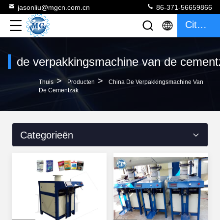
jasonliu@mgcn.com.cn
86-371-56659866
Citaat
de verpakkingsmachine van de cement
>
>
Thuis
Producten
China De Verpakkingsmachine Van
De Cementzak
Categorieën