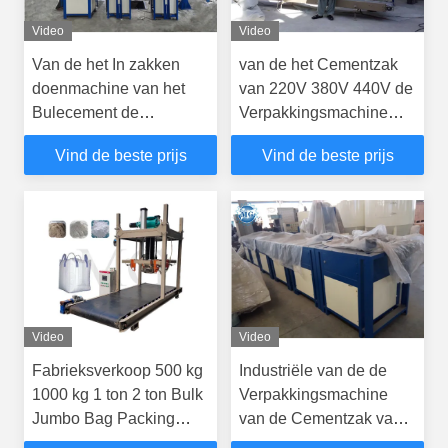
Video
Video
Van de het In zakken
van de het Cementzak
doenmachine van het
van 220V 380V 440V de
Bulecement de
Verpakkingsmachine
Gemakkelijke Verrichting
voor Automatische Tegel
Vind de beste prijs
Vind de beste prijs
met De Haven van de
Zelfklevende Installatie
Koolstofstaalklep
Video
Video
Fabrieksverkoop 500 kg
Industriële van de de
1000 kg 1 ton 2 ton Bulk
Verpakkingsmachine
Jumbo Bag Packing
van de Cementzak van
Machine Sand Cement
de de Klephaven