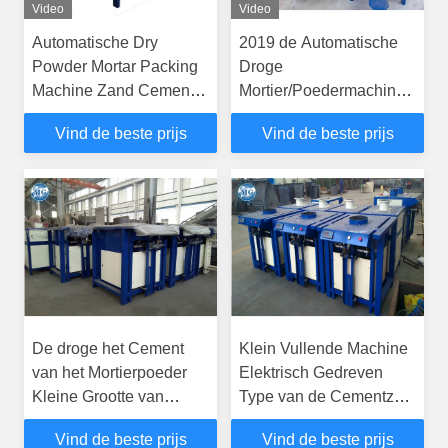
Video
Video
Automatische Dry
2019 de Automatische
Powder Mortar Packing
Droge
Machine Zand Cement
Mortier/Poedermachine
Muur Putty Keramische
van de
Vind de beste prijs
Vind de beste prijs
tegels Kleefkleefde
Productieverpakking
Valve Packaging Bag
Filling Machine
De droge het Cement
Klein Vullende Machine
van het Mortierpoeder
Elektrisch Gedreven
Kleine Grootte van
Type van de Cementzak
Verpakkingsmachines
Commercieel Gebruik
Vind de beste prijs
Vind de beste prijs
Anti - het Blokkeren