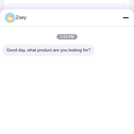
Zoey
Verzenden
1:53 PM
Good day, what product are you looking for?
ZHENGZHOU MG INDUSTRIAL CO.,LTD
jasonliu@mgcn.com.cn
86-371-56659866
Road van No.27zizhu, High-tech Streek, Zhengzhou-Stad,
Henan-Provincie, China