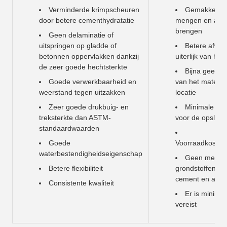
Verminderde krimpscheuren
Gemakkelijk 
door betere cementhydratatie
mengen en aan 
brengen
Geen delaminatie of
uitspringen op gladde of
Betere afwer
betonnen oppervlakken dankzij
uiterlijk van het
de zeer goede hechtsterkte
Bijna geen ve
Goede verwerkbaarheid en
van het materia
weerstand tegen uitzakken
locatie
Zeer goede drukbuig- en
Minimale rui
treksterkte dan ASTM-
voor de opslag
standaardwaarden
Goede
Voorraadkosten
waterbestendigheidseigenschap
Geen meerd
Betere flexibiliteit
grondstoffen (z
cement en addit
Consistente kwaliteit
Er is minimaa
vereist