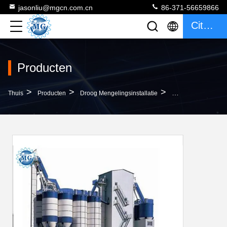
jasonliu@mgcn.com.cn
86-371-56659866
Citaat
Producten
>
>
>
Thuis
Producten
Droog Mengelingsinstallatie
Hoge-Precisie Droge