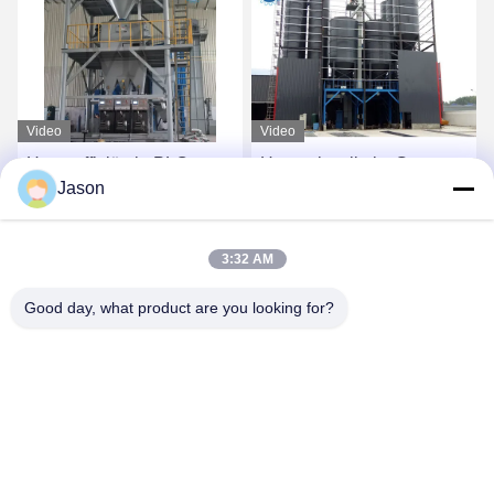
Video
Video
Hoge efficiëntie PLC-
Hoog - kwaliteits Grote
Jason
controle Droog mengsel
Capaciteit 30T per
poeder mortel
Installatie van de Uur de
menginstallatie Muur putty
Volledige Automatische
Vind de beste prijs
Vind de beste prijs
3:32 AM
zand cement gips mixer
Droge Mengeling
keramische tegels lijm
Good day, what product are you looking for?
maken machine
ZHENGZHOU MG INDUSTRIAL CO.,LTD
jasonliu@mgcn.com.cn